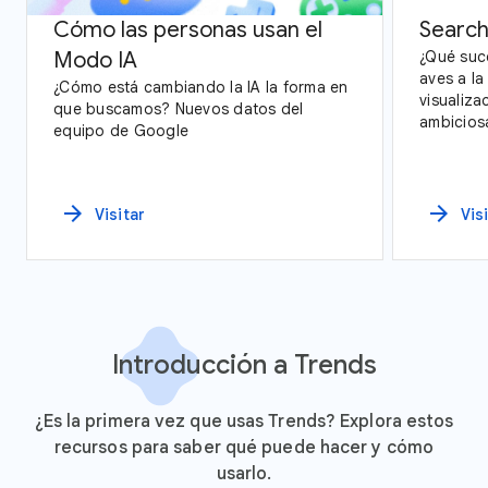
Cómo las personas usan el
Search
Modo IA
¿Qué suc
aves a la
¿Cómo está cambiando la IA la forma en
visualiza
que buscamos? Nuevos datos del
ambicios
equipo de Google
explorac
Trends y
Estados 
arrow_forward
arrow_forward
Visitar
Vis
Introducción a Trends
¿Es la primera vez que usas Trends? Explora estos
recursos para saber qué puede hacer y cómo
usarlo.