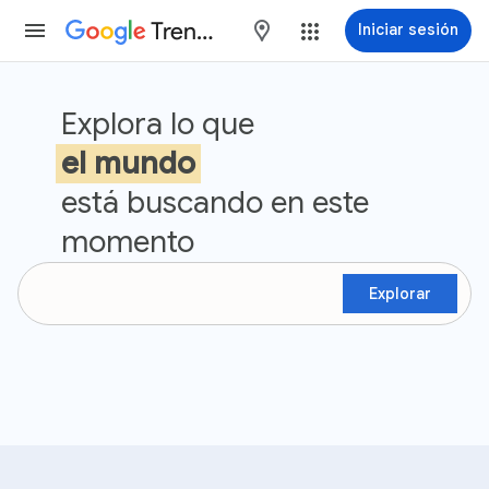
Trends
maps
Iniciar sesión
Tendencias de búsqueda de Go
Explora lo que
el mundo
está buscando en este
momento
Explorar