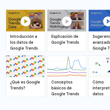
play_circle
play_circle
play_ci
Introducción a
Explicación de
Sugerenc
los datos de
Google Trends
avanzada
Google Trends
Google T
¿Qué es Google
Conceptos
Cómo
Trends?
básicos de
interpret
Google Trends
datos