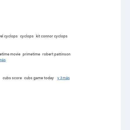
el cyclops
cyclops
kit connor cyclops
etime movie
primetime
robert pattinson
 más
s
cubs score
cubs game today
y 3 más