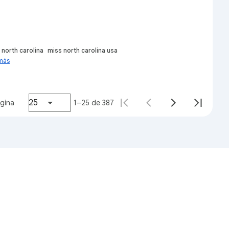
 north carolina
miss north carolina usa
 más
 hughes
25
ágina
1–25 de 387
p bbc
y 2 más
help
language
Ayuda