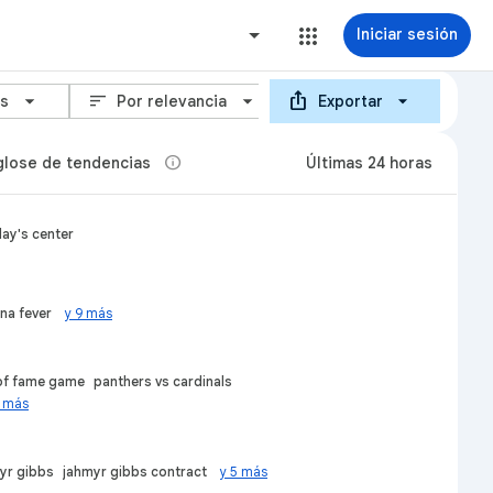
Iniciar sesión
ios_share
sort
arrow_forward_ios
as
Por relevancia
Exportar
info
lose de tendencias
Últimas 24 horas
lay's center
ana fever
y 9 más
 of fame game
panthers vs cardinals
6 más
yr gibbs
jahmyr gibbs contract
y 5 más