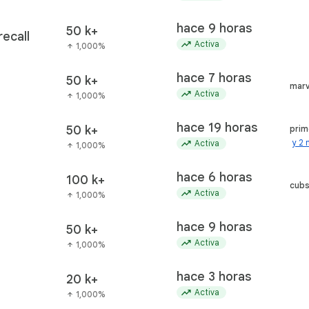
hace 9 horas
50 k+
ecall
trending_up
Activa
1,000%
arrow_upward
hace 7 horas
50 k+
marv
trending_up
Activa
1,000%
arrow_upward
hace 19 horas
50 k+
prim
trending_up
y 2
Activa
1,000%
arrow_upward
hace 6 horas
100 k+
cub
trending_up
Activa
1,000%
arrow_upward
hace 9 horas
50 k+
trending_up
Activa
1,000%
arrow_upward
hace 3 horas
20 k+
trending_up
Activa
1,000%
arrow_upward