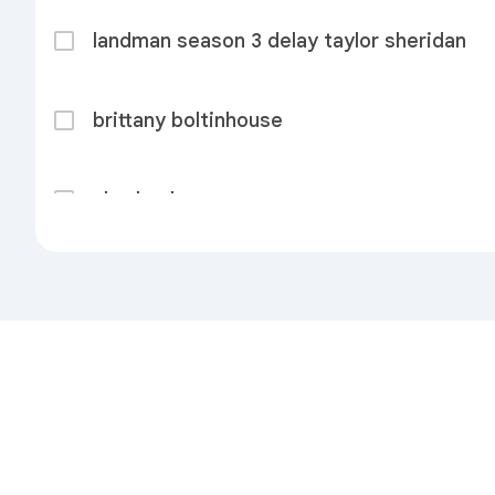
landman season 3 delay taylor sheridan
brittany boltinhouse
alex hughes
trump bbc discovery order pause
dr robert redfield cyclospora outbreak
Privacidad
Condiciones
Enviar comenta
rodri