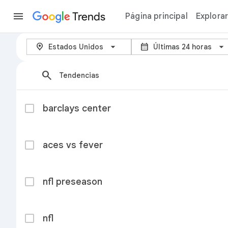
Trends
Página principal
Explora
Tendencias actuales - Google 
arrow_back_ios_new
location_on
calendar_month
Estados Unidos
Últimas 24 horas
search
Tendencias
barclays center
aces vs fever
nfl preseason
nfl