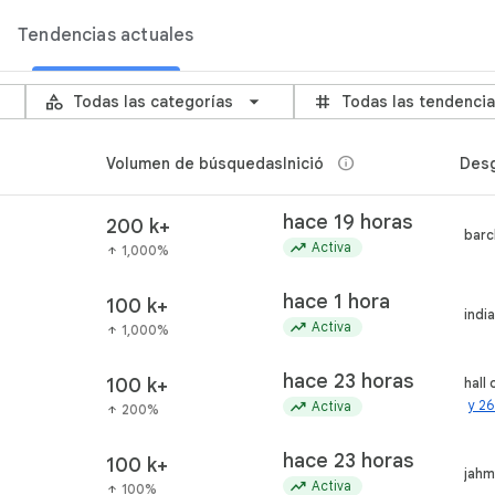
r
Tendencias actuales
Trends
category
grid_3x3
Todas las categorías
Todas las tendenci
info
Volumen de búsquedas
Inició
Desg
hace 19 horas
200 k+
barc
trending_up
Activa
1,000%
arrow_upward
hace 1 hora
100 k+
indi
trending_up
Activa
1,000%
arrow_upward
hace 23 horas
100 k+
hall
trending_up
y 2
Activa
200%
arrow_upward
hace 23 horas
100 k+
jahm
trending_up
Activa
100%
arrow_upward